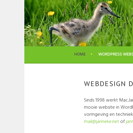
Skip
to
content
HOME
WORDPRESS WEBS
WEBDESIGN 
Sinds 1998 werkt Mac.Ja
mooie website in WordP
vormgeving en techniek.
mail@janneke.net
of
jan