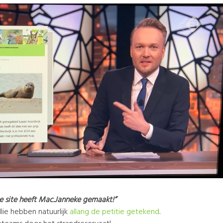
ie site heeft Mac.Janneke gemaakt!”
ullie hebben natuurlijk
allang de petitie getekend
.