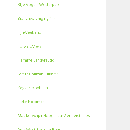
Blije Vogels Westerpark
Branchvereniging film
FijnWeekend
ForwardView
Hermine Landvreugd
Job Meihuizen Curator
Keyzer loopbaan
Lieke Noorman
Maaike Meijer Hoogleraar Genderstudies
Pink West Boek en Borrel