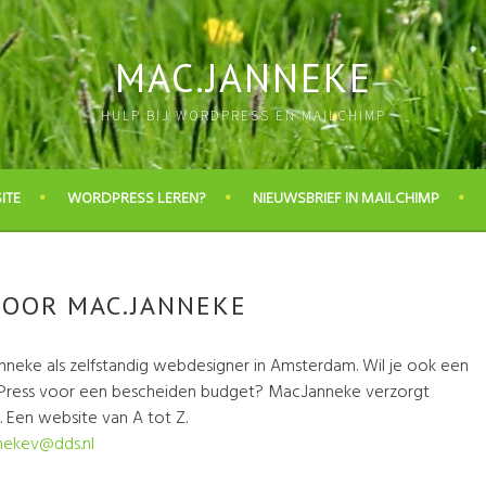
MAC.JANNEKE
HULP BIJ WORDPRESS EN MAILCHIMP
ITE
WORDPRESS LEREN?
NIEUWSBRIEF IN MAILCHIMP
DOOR MAC.JANNEKE
nneke als zelfstandig webdesigner in Amsterdam. Wil je ook een
ress voor een bescheiden budget? Mac.Janneke verzorgt
 Een website van A tot Z.
nekev@dds.nl