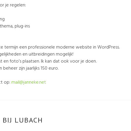
r je regelen:
ing
 thema, plug-ins
te termijn een professionele moderne website in WordPress.
gelijkheden en uitbreidingen mogelijk!
kst en foto’s plaatsen. Ik kan dat ook voor je doen.
beheer zijn jaarlijks 150 euro.
ct op:
mail@janneke.net
 BIJ LUBACH