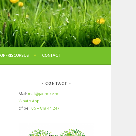
OPFRISCURSUS
CONTACT
CONTACT
Mail:
mail@janneke.net
What’s App
of bel:
06 – 818 44 247